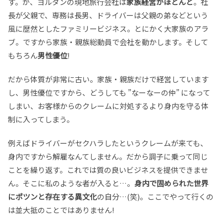
す。が、ヨルダンの現地旅行会社は
家族経営がほとんど
。社
長が父親で、専務は長男、ドライバーは父親の弟などという
風に歴然としたファミリービジネス。とにかく大家族のアラ
ブ。ですから家族・親族総動員で会社を動かします。そして
もちろん
男性優位
!
だから体質が非常に古い。家族・親族だけで経営しています
し、男性優位ですから、どうしても ”なーなーの仲” になって
しまい、お客様からのクレームに対処するより身内を守る体
制に入ってしまう。
例えばドライバーがセクハラしたというクレームが来ても、
身内ですから解雇なんてしません。だから調子に乗って同じ
ことを繰り返す。これでは質の良いビジネスを提供できませ
ん。そこに私のような者が入ると…。
身内で固められた世界
にポツンと存在する異文化
の自分…(笑)。ここでやって行くの
は並大抵のことではありません!