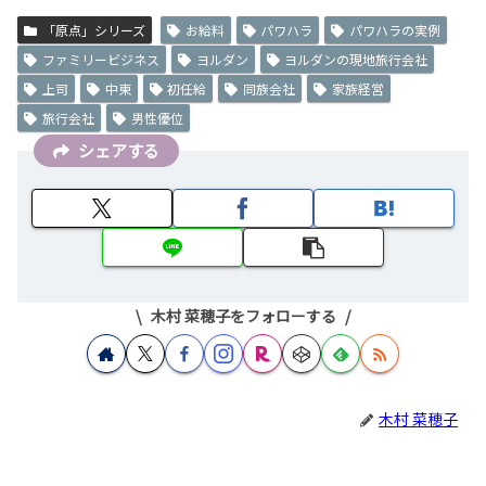
「原点」シリーズ
お給料
パワハラ
パワハラの実例
ファミリービジネス
ヨルダン
ヨルダンの現地旅行会社
上司
中東
初任給
同族会社
家族経営
旅行会社
男性優位
シェアする
木村 菜穂子をフォローする
木村 菜穂子