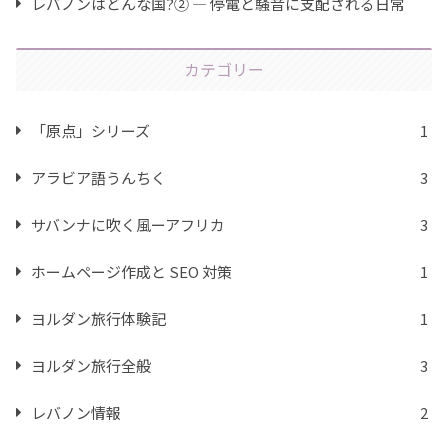
レバノンはどんな国?② ― 停電と騒音に支配される日常
カテゴリー
「原点」シリーズ
1
アラビア語うんちく
3
サバンナに吹く風ーアフリカ
3
ホームページ作成と SEO 対策
1
ヨルダン旅行体験記
1
ヨルダン旅行全般
3
レバノン情報
2