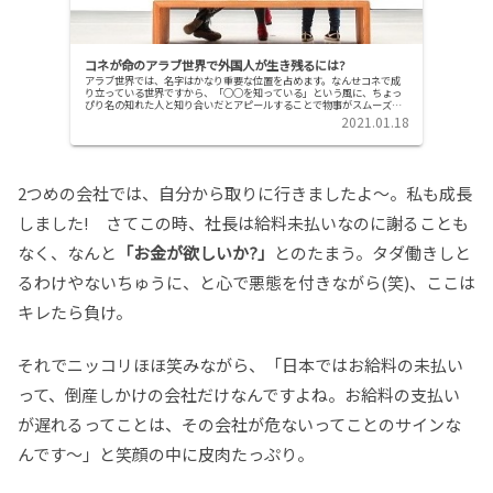
コネが命のアラブ世界で外国人が生き残るには?
アラブ世界では、名字はかなり重要な位置を占めます。なんせコネで成
り立っている世界ですから、「○○を知っている」という風に、ちょっ
ぴり名の知れた人と知り合いだとアピールすることで物事がスムーズに
運びます。この世界では、コネなしの外国人はかなり不利な立場に置か
2021.01.18
れることになります。
2つめの会社では、自分から取りに行きましたよ～。私も成長
しました! さてこの時、社長は給料未払いなのに謝ることも
なく、なんと
「お金が欲しいか?」
とのたまう。タダ働きしと
るわけやないちゅうに、と心で悪態を付きながら(笑)、ここは
キレたら負け。
それでニッコリほほ笑みながら、「日本ではお給料の未払い
って、倒産しかけの会社だけなんですよね。お給料の支払い
が遅れるってことは、その会社が危ないってことのサインな
んです～」と笑顔の中に皮肉たっぷり。