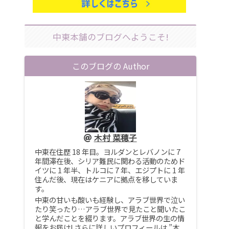
中東本舗のブログへようこそ!
このブログの Author
木村 菜穂子
中東在住歴 18 年目。ヨルダンとレバノンに 7
年間滞在後、シリア難民に関わる活動のためド
イツに 1 年半、トルコに 7 年、エジプトに 1 年
住んだ後、現在はケニアに拠点を移していま
す。
中東の甘いも酸いも経験し、アラブ世界で泣い
たり笑ったり…アラブ世界で見たこと聞いたこ
と学んだことを綴ります。アラブ世界の生の情
報をお届け! さらに詳しいプロフィールは ”木