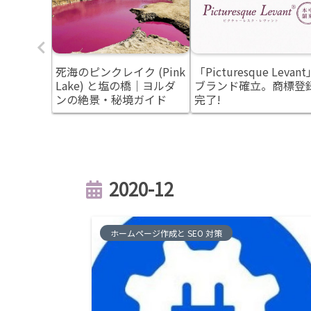
 「個」
死海のピンクレイク (Pink
「Picturesque Levant
とりさ
Lake) と塩の橋｜ヨルダ
ブランド確立。商標登
ンの絶景・秘境ガイド
完了!
2020-12
ホームページ作成と SEO 対策