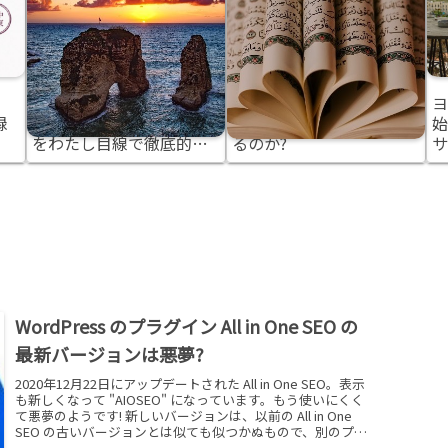
」
まさにこれぞレバノン人
なぜアラビア語は世界一
ヨ
録
の真髄! レバノン人の気質
難しい言語と言われてい
始
をわたし目線で徹底的に
るのか?
サ
解説!
た
WordPress のプラグイン All in One SEO の
最新バージョンは悪夢?
2020年12月22日にアップデートされた All in One SEO。表示
も新しくなって "AIOSEO" になっています。もう使いにくく
て悪夢のようです! 新しいバージョンは、以前の All in One
SEO の古いバージョンとは似ても似つかぬもので、別のプロ
グラムかと錯覚するほどすべてが変わってしまいました。