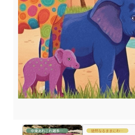
オッチ
中東あれこれ雑多な情報
徒然なるままにわたくしごと