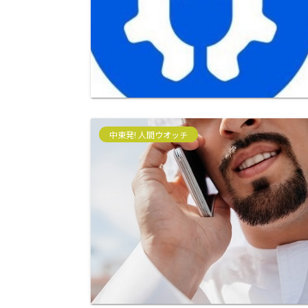
中東発! 人間ウオッチ