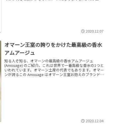
すると｢God's willing｣、つまり｢神のご意志なら｣という意味
です。もともとは、すべては神のお許しのもとに…という敬
虔な気持ちの表れのハズなのですが、アラブ世界では約束を
守らないことの言い訳として使われている感があります。
2020.12.07
オマーン王室の誇りをかけた最高級の香水
アムアージュ
知る人ぞ知る、オマーンの最高級の香水アムアージュ
(Amouage) のご紹介。これは世界で一番高級な香水の1つと
いわれています。オマーン土産の代表でもあります。オマー
ンが誇るこの Amouage はオマーン王室お抱えのブランド
で、値段が世界一高いならクオリティも世界一。最高級の乳
香の産地でもあるオマーンの誇りをかけています。
”Amouage” はアラビア語で「波」あるいは「さざ波」とい
う意味です。
2020.12.04