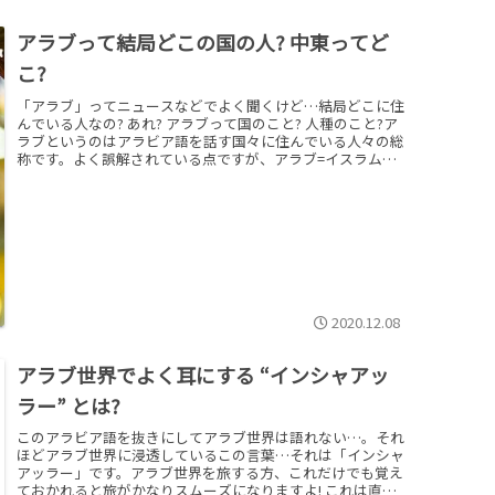
アラブって結局どこの国の人? 中東ってど
こ?
「アラブ」ってニュースなどでよく聞くけど…結局どこに住
んでいる人なの? あれ? アラブって国のこと? 人種のこと?ア
ラブというのはアラビア語を話す国々に住んでいる人々の総
称です。よく誤解されている点ですが、アラブ=イスラム教
徒ではありません。実はアラブ世界は多宗教で多民族国家で
す。また中東＝アラブではありません。
2020.12.08
アラブ世界でよく耳にする “インシャアッ
ラー” とは?
このアラビア語を抜きにしてアラブ世界は語れない…。それ
ほどアラブ世界に浸透しているこの言葉…それは「インシャ
アッラー」です。アラブ世界を旅する方、これだけでも覚え
ておかれると旅がかなりスムーズになりますよ! これは直訳