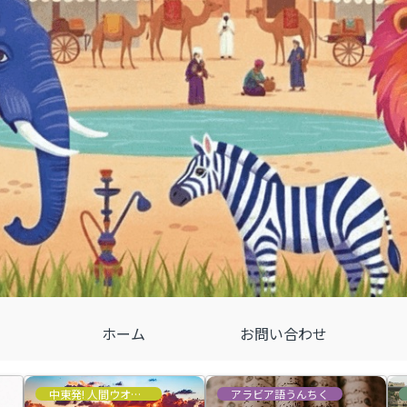
ホーム
お問い合わせ
中東発! 人間ウオッチ
アラビア語うんちく