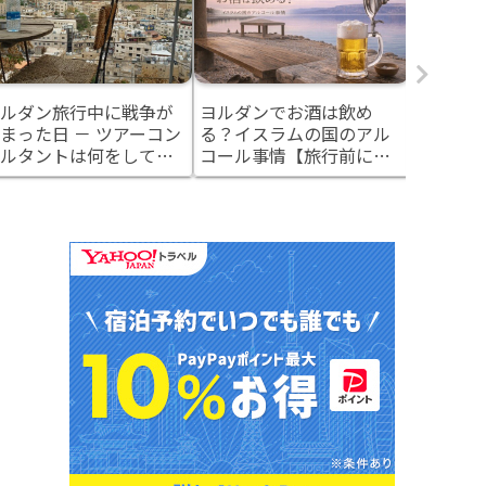
ルダン旅行中に戦争が
ヨルダンでお酒は飲め
シリアと
まった日 － ツアーコン
る？イスラムの国のアル
料理 ア
ルタントは何をしてい
コール事情【旅行前に知
“クッベ”
か
っておきたい】