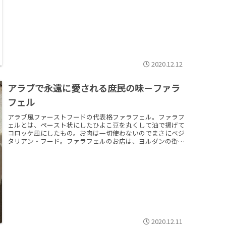
ん。それならちゃっちゃと ”ノー” って言ってくれりゃ、こ
ちらにも他に打つ手があるのにと思うんですけどね。また建
前があるので、自分に都合が悪いことでもまず建前から入り
ます。それを建前だとこちらが察して本音をくみ取る必要が
あります。
2020.12.12
アラブで永遠に愛される庶民の味－ファラ
フェル
アラブ風ファーストフードの代表格ファラフェル。ファラフ
ェルとは、ペースト状にしたひよこ豆を丸くして油で揚げて
コロッケ風にしたもの。お肉は一切使わないのでまさにベジ
タリアン・フード。ファラフェルのお店は、ヨルダンの街中
の至るところで見かけます。アラブに愛されるファラフェ
ル。このお豆コロッケを野菜と一緒にパンにはさんで食べる
ファラフェルのサンドウィッチが一番人気。
2020.12.11