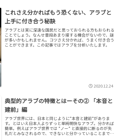
これさえ分かればもう恐くない、アラブと
上手に付き合う秘訣
アラブとは実に深遠な国民だと思っておられる方もおられる
ことでしょう。なんせ普段あまり接する機会がないので、謎
が多いかもしれません。コツさえ分かれば、うまく付き合う
ことができます。この記事ではアラブを分析いたします。
2020.12.24
典型的アラブの特徴とはーその② 「本音と
建前」編
アラブ世界には、日本と同じように”本音と建前”がありま
す。とはいえ日本人よりずっと単純明快なアラブ。分かれば
簡単。例えばアラブ世界では ”ノー” と直接的に断るのが失
礼だとみなされるので、できないと分かっていることまで何
でも安請け合いします。ところが実際に行動には移しませ