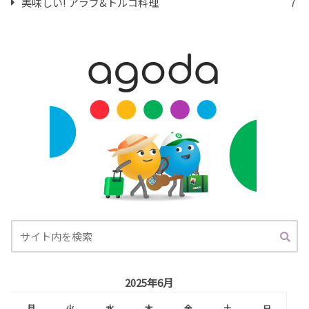
美味しい! アラブ&トルコ料理
7
2025年6月
月
火
水
木
金
土
日