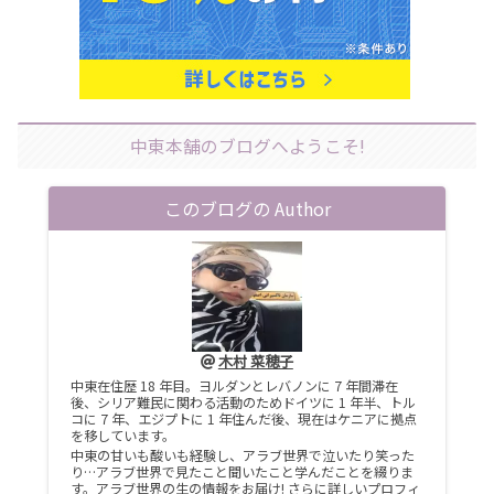
中東本舗のブログへようこそ!
このブログの Author
木村 菜穂子
中東在住歴 18 年目。ヨルダンとレバノンに 7 年間滞在
後、シリア難民に関わる活動のためドイツに 1 年半、トル
コに 7 年、エジプトに 1 年住んだ後、現在はケニアに拠点
を移しています。
中東の甘いも酸いも経験し、アラブ世界で泣いたり笑った
り…アラブ世界で見たこと聞いたこと学んだことを綴りま
す。アラブ世界の生の情報をお届け! さらに詳しいプロフィ