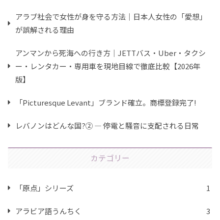
アラブ社会で女性が身を守る方法｜日本人女性の「愛想」
が誤解される理由
アンマンから死海への行き方｜JETTバス・Uber・タクシ
ー・レンタカー・専用車を現地目線で徹底比較【2026年
版】
「Picturesque Levant」ブランド確立。商標登録完了!
レバノンはどんな国?② ― 停電と騒音に支配される日常
カテゴリー
「原点」シリーズ
1
アラビア語うんちく
3