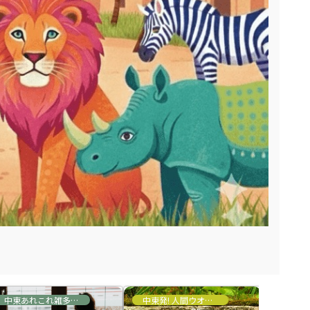
中東あれこれ雑多な情報
中東発! 人間ウオッチ