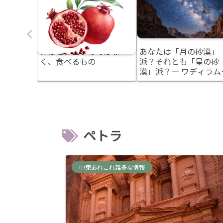
プト・中
種は吐き出すのではな
あなたは「月の砂漠」
| 相
く、食べるもの
派？それとも「星の砂
場の本音
漠」派？― ワディラム
光を計画する前に知っ
おきたいこと
ペトラ
中東あれこれ雑多な情報