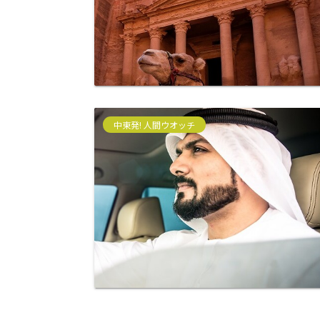
中東発! 人間ウオッチ