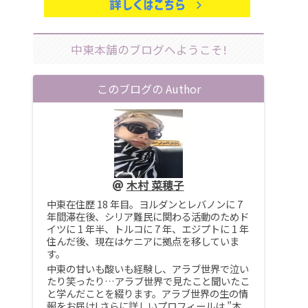
中東本舗のブログへようこそ!
このブログの Author
木村 菜穂子
中東在住歴 18 年目。ヨルダンとレバノンに 7
年間滞在後、シリア難民に関わる活動のためド
イツに 1 年半、トルコに 7 年、エジプトに 1 年
住んだ後、現在はケニアに拠点を移していま
す。
中東の甘いも酸いも経験し、アラブ世界で泣い
たり笑ったり…アラブ世界で見たこと聞いたこ
と学んだことを綴ります。アラブ世界の生の情
報をお届け! さらに詳しいプロフィールは ”木