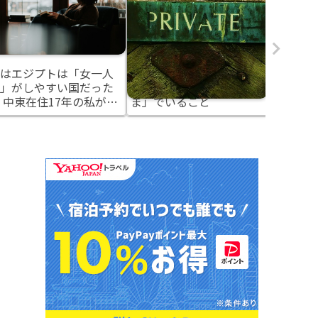
はエジプトは「女一人
「群れる」文化と 「個」
死海のピン
」がしやすい国だった
の文化と「おひとりさ
Lake)
 中東在住17年の私がヨ
ま」でいること
ンの絶景
ダンと比べてみた