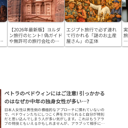
【2026年最新版】ヨルダ
エジプト旅行で必ず連れ
実
ン旅行のヒント! 偽ガイド
て行かれる「謎のお土産
旅
観
や無許可の旅行会社の見
屋さん」の正体
―
て
分け方と安全対策
ル
ペトラのベドウィンにはご注意! 引っかかる
のはなぜか中年の独身女性が多い…?
日本人女性は男性側の積極的なアプローチに慣れていないの
で、ベドウィンたちにしつこく声をかけられると自分が特別
だと思い込んでしまう人が多い気がします。これはもうアラ
ブの特技ともいえるかもしれませんが、アラブって相手に
「自分は特別な存在なんだ」と思わせるのが得意。それに乗