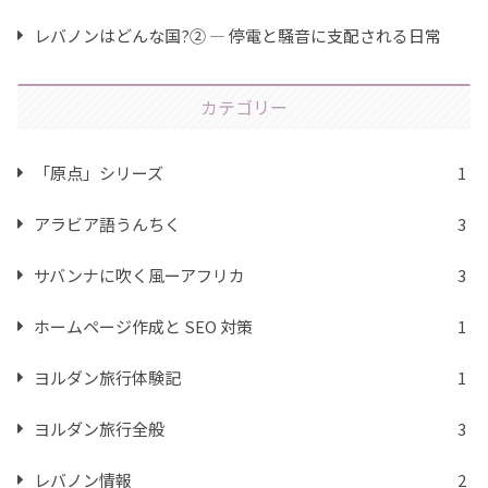
レバノンはどんな国?② ― 停電と騒音に支配される日常
カテゴリー
「原点」シリーズ
1
アラビア語うんちく
3
サバンナに吹く風ーアフリカ
3
ホームページ作成と SEO 対策
1
ヨルダン旅行体験記
1
ヨルダン旅行全般
3
レバノン情報
2