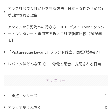
アラブ社会で女性が身を守る方法｜日本人女性の「愛想」
が誤解される理由
アンマンから死海への行き方｜JETTバス・Uber・タクシ
ー・レンタカー・専用車を現地目線で徹底比較【2026年
版】
「Picturesque Levant」ブランド確立。商標登録完了!
レバノンはどんな国?② ― 停電と騒音に支配される日常
カテゴリー
「原点」シリーズ
1
アラビア語うんちく
3