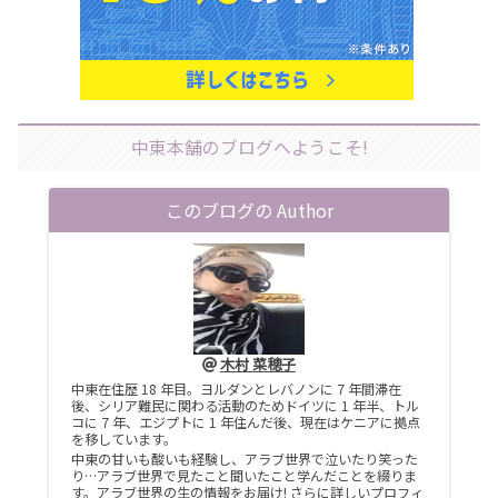
中東本舗のブログへようこそ!
このブログの Author
木村 菜穂子
中東在住歴 18 年目。ヨルダンとレバノンに 7 年間滞在
後、シリア難民に関わる活動のためドイツに 1 年半、トル
コに 7 年、エジプトに 1 年住んだ後、現在はケニアに拠点
を移しています。
中東の甘いも酸いも経験し、アラブ世界で泣いたり笑った
り…アラブ世界で見たこと聞いたこと学んだことを綴りま
す。アラブ世界の生の情報をお届け! さらに詳しいプロフィ