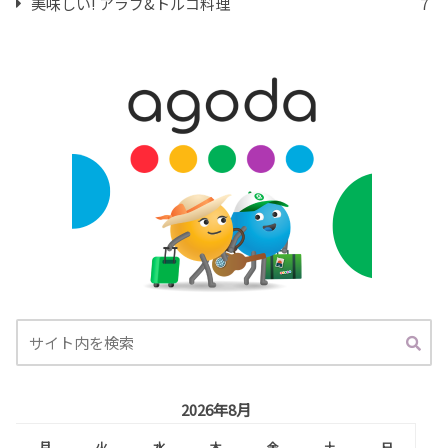
美味しい! アラブ&トルコ料理
7
2026年8月
月
火
水
木
金
土
日