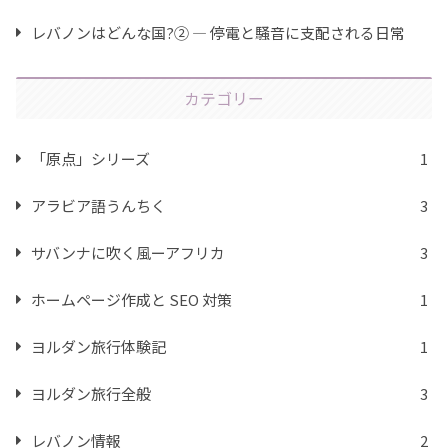
レバノンはどんな国?② ― 停電と騒音に支配される日常
カテゴリー
「原点」シリーズ
1
アラビア語うんちく
3
サバンナに吹く風ーアフリカ
3
ホームページ作成と SEO 対策
1
ヨルダン旅行体験記
1
ヨルダン旅行全般
3
レバノン情報
2