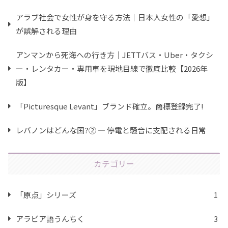
アラブ社会で女性が身を守る方法｜日本人女性の「愛想」
が誤解される理由
アンマンから死海への行き方｜JETTバス・Uber・タクシ
ー・レンタカー・専用車を現地目線で徹底比較【2026年
版】
「Picturesque Levant」ブランド確立。商標登録完了!
レバノンはどんな国?② ― 停電と騒音に支配される日常
カテゴリー
「原点」シリーズ
1
アラビア語うんちく
3