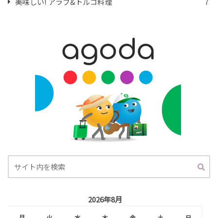
美味しい! アラブ&トルコ料理
7
2026年8月
月
火
水
木
金
土
日