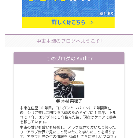
中東本舗のブログへようこそ!
このブログの Author
木村 菜穂子
中東在住歴 18 年目。ヨルダンとレバノンに 7 年間滞在
後、シリア難民に関わる活動のためドイツに 1 年半、トル
コに 7 年、エジプトに 1 年住んだ後、現在はケニアに拠点
を移しています。
中東の甘いも酸いも経験し、アラブ世界で泣いたり笑った
り…アラブ世界で見たこと聞いたこと学んだことを綴りま
す。アラブ世界の生の情報をお届け! さらに詳しいプロフィ