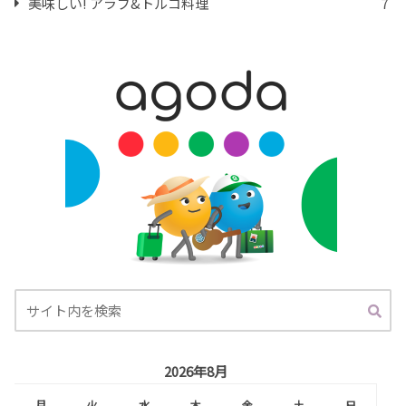
美味しい! アラブ&トルコ料理
7
2026年8月
月
火
水
木
金
土
日