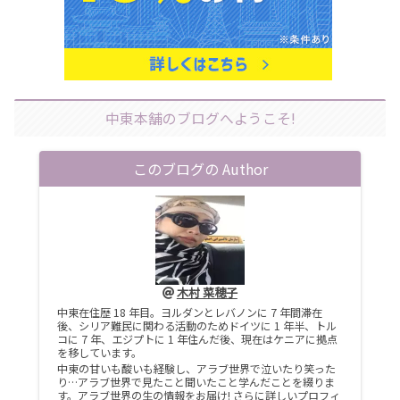
中東本舗のブログへようこそ!
このブログの Author
木村 菜穂子
中東在住歴 18 年目。ヨルダンとレバノンに 7 年間滞在
後、シリア難民に関わる活動のためドイツに 1 年半、トル
コに 7 年、エジプトに 1 年住んだ後、現在はケニアに拠点
を移しています。
中東の甘いも酸いも経験し、アラブ世界で泣いたり笑った
り…アラブ世界で見たこと聞いたこと学んだことを綴りま
す。アラブ世界の生の情報をお届け! さらに詳しいプロフィ