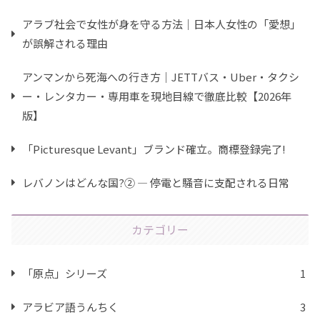
アラブ社会で女性が身を守る方法｜日本人女性の「愛想」
が誤解される理由
アンマンから死海への行き方｜JETTバス・Uber・タクシ
ー・レンタカー・専用車を現地目線で徹底比較【2026年
版】
「Picturesque Levant」ブランド確立。商標登録完了!
レバノンはどんな国?② ― 停電と騒音に支配される日常
カテゴリー
「原点」シリーズ
1
アラビア語うんちく
3