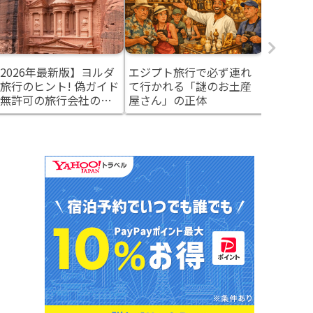
2026年最新版】ヨルダ
エジプト旅行で必ず連れ
実はエジ
旅行のヒント! 偽ガイド
て行かれる「謎のお土産
旅」がし
無許可の旅行会社の見
屋さん」の正体
― 中東
け方と安全対策
ルダンと