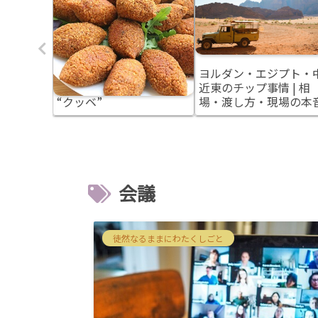
は飲め
シリアとレバノンの郷土
ヨルダン・エジプト・
国のアル
料理 アラブ風の肉団子
近東のチップ事情 | 相
行前に知
“クッベ”
場・渡し方・現場の本
会議
徒然なるままにわたくしごと