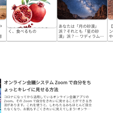
中
種は吐き出すのではな
あなたは「月の砂漠」
【
く、食べるもの
派？それとも「星の砂
ン
音
漠」派？― ワディラム観
や
光を計画する前に知って
分
おきたいこと
オンライン会議システム Zoom で自分をち
ょっとキレイに見せる方法
コロナになってから活用しているオンライン会議アプリの
Zoom。その Zoom で自分をきれいに見せることができる方
法があります。これを使うと、しわもたるみもほとんど目立
たなくなり、お肌もすごくきれいに見えてしまう! オンライ
ン会議に参加することがストレスではなくなります。