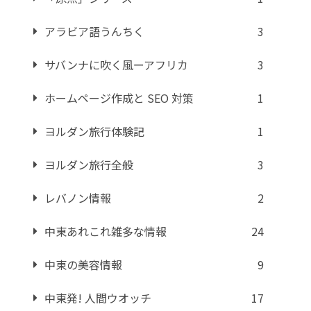
アラビア語うんちく
3
サバンナに吹く風ーアフリカ
3
ホームページ作成と SEO 対策
1
ヨルダン旅行体験記
1
ヨルダン旅行全般
3
レバノン情報
2
中東あれこれ雑多な情報
24
中東の美容情報
9
中東発! 人間ウオッチ
17