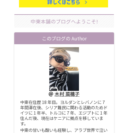
中東本舗のブログへようこそ!
このブログの Author
木村 菜穂子
中東在住歴 18 年目。ヨルダンとレバノンに 7
年間滞在後、シリア難民に関わる活動のためド
イツに 1 年半、トルコに 7 年、エジプトに 1 年
住んだ後、現在はケニアに拠点を移していま
す。
中東の甘いも酸いも経験し、アラブ世界で泣い