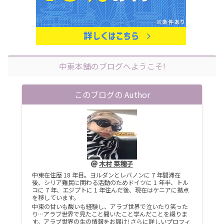
中東本舗のブログへようこそ!
このブログの Author
木村 菜穂子
中東在住歴 18 年目。ヨルダンとレバノンに 7 年間滞在
後、シリア難民に関わる活動のためドイツに 1 年半、トル
コに 7 年、エジプトに 1 年住んだ後、現在はケニアに拠点
を移しています。
中東の甘いも酸いも経験し、アラブ世界で泣いたり笑った
り…アラブ世界で見たこと聞いたこと学んだことを綴りま
す。アラブ世界の生の情報をお届け! さらに詳しいプロフィ