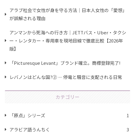
アラブ社会で女性が身を守る方法｜日本人女性の「愛想」
が誤解される理由
アンマンから死海への行き方｜JETTバス・Uber・タクシ
ー・レンタカー・専用車を現地目線で徹底比較【2026年
版】
「Picturesque Levant」ブランド確立。商標登録完了!
レバノンはどんな国?② ― 停電と騒音に支配される日常
カテゴリー
「原点」シリーズ
1
アラビア語うんちく
3