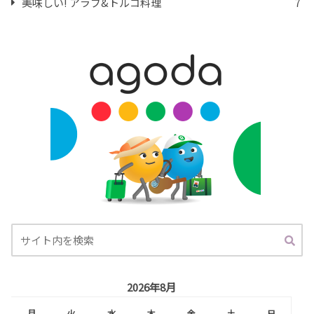
美味しい! アラブ&トルコ料理
7
2026年8月
月
火
水
木
金
土
日