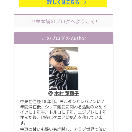
中東本舗のブログへようこそ!
このブログの Author
木村 菜穂子
中東在住歴 18 年目。ヨルダンとレバノンに 7
年間滞在後、シリア難民に関わる活動のためド
イツに 1 年半、トルコに 7 年、エジプトに 1 年
住んだ後、現在はケニアに拠点を移していま
す。
中東の甘いも酸いも経験し、アラブ世界で泣い