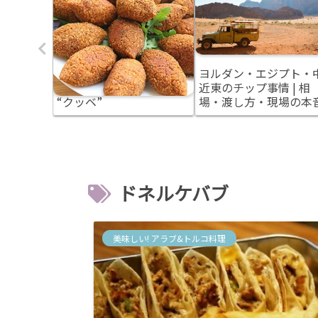
は飲め
シリアとレバノンの郷土
ヨルダン・エジプト・
国のアル
料理 アラブ風の肉団子
近東のチップ事情 | 相
行前に知
“クッベ”
場・渡し方・現場の本
ドネルケバブ
美味しい! アラブ&トルコ料理