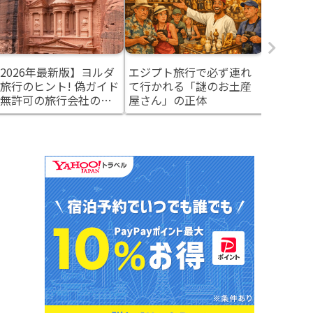
2026年最新版】ヨルダ
エジプト旅行で必ず連れ
実はエジ
旅行のヒント! 偽ガイド
て行かれる「謎のお土産
旅」がし
無許可の旅行会社の見
屋さん」の正体
― 中東
け方と安全対策
ルダンと