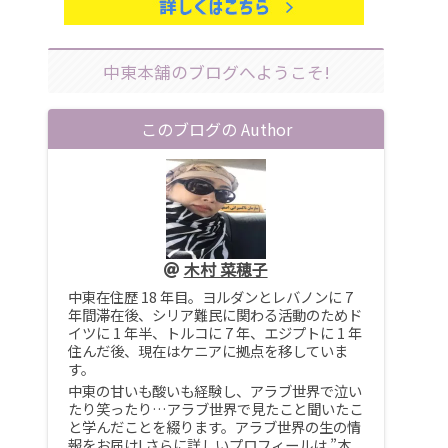
中東本舗のブログへようこそ!
このブログの Author
木村 菜穂子
中東在住歴 18 年目。ヨルダンとレバノンに 7
年間滞在後、シリア難民に関わる活動のためド
イツに 1 年半、トルコに 7 年、エジプトに 1 年
住んだ後、現在はケニアに拠点を移していま
す。
中東の甘いも酸いも経験し、アラブ世界で泣い
たり笑ったり…アラブ世界で見たこと聞いたこ
と学んだことを綴ります。アラブ世界の生の情
報をお届け! さらに詳しいプロフィールは ”木