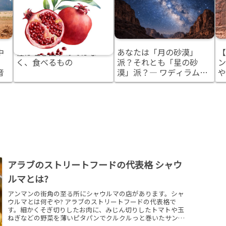
中
種は吐き出すのではな
あなたは「月の砂漠」
【
く、食べるもの
派？それとも「星の砂
ン
音
漠」派？― ワディラム観
や
光を計画する前に知って
分
おきたいこと
アラブのストリートフードの代表格 シャウ
ルマとは?
アンマンの街角の至る所にシャウルマの店があります。シャ
ウルマとは何ぞや? アラブのストリートフードの代表格で
す。細かくそぎ切りしたお肉に、みじん切りしたトマトや玉
ねぎなどの野菜を薄いピタパンでクルクルっと巻いたサンド
ウィッチです。シャウルマを売っている店は本当にたくさん