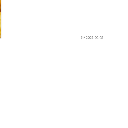
ありますが、美味しいところはいつも人でいっぱい。ごった
返しています。人がたくさん出入りするシャウルマ屋さんは
お肉が新鮮だということ。
2021.02.05