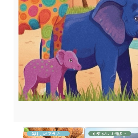
あれこれ雑多な情報
美味しい! アラブ&トルコ料理
中東あれこれ雑多な情報