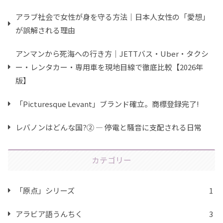
アラブ社会で女性が身を守る方法｜日本人女性の「愛想」
が誤解される理由
アンマンから死海への行き方｜JETTバス・Uber・タクシ
ー・レンタカー・専用車を現地目線で徹底比較【2026年
版】
「Picturesque Levant」ブランド確立。商標登録完了!
レバノンはどんな国?② ― 停電と騒音に支配される日常
カテゴリー
「原点」シリーズ
1
アラビア語うんちく
3