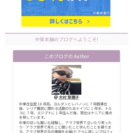
中東本舗のブログへようこそ!
このブログの Author
木村 菜穂子
中東在住歴 18 年目。ヨルダンとレバノンに 7 年間滞在
後、シリア難民に関わる活動のためドイツに 1 年半、トル
コに 7 年、エジプトに 1 年住んだ後、現在はケニアに拠点
を移しています。
中東の甘いも酸いも経験し、アラブ世界で泣いたり笑った
り…アラブ世界で見たこと聞いたこと学んだことを綴りま
す。アラブ世界の生の情報をお届け! さらに詳しいプロフィ