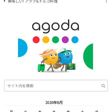
美味しい! アラブ&トルコ料理
7
2026年8月
月
火
水
木
金
土
日