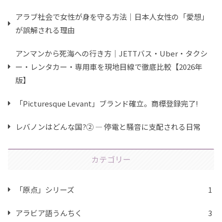
アラブ社会で女性が身を守る方法｜日本人女性の「愛想」
が誤解される理由
アンマンから死海への行き方｜JETTバス・Uber・タクシ
ー・レンタカー・専用車を現地目線で徹底比較【2026年
版】
「Picturesque Levant」ブランド確立。商標登録完了!
レバノンはどんな国?② ― 停電と騒音に支配される日常
カテゴリー
「原点」シリーズ
1
アラビア語うんちく
3