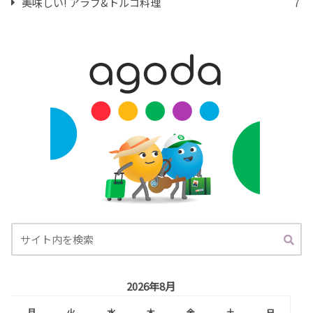
美味しい! アラブ&トルコ料理
7
2026年8月
月
火
水
木
金
土
日