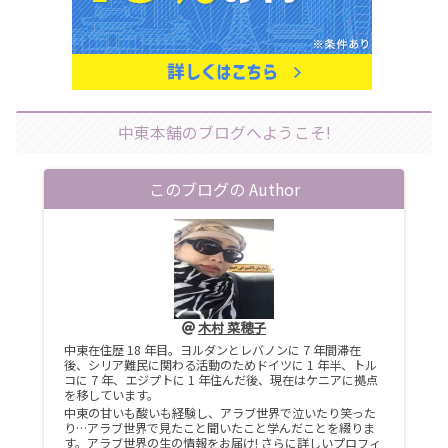
中東本舗のブログへようこそ!
このブログの Author
木村 菜穂子
中東在住歴 18 年目。ヨルダンとレバノンに 7 年間滞在
後、シリア難民に関わる活動のためドイツに 1 年半、トル
コに 7 年、エジプトに 1 年住んだ後、現在はケニアに拠点
を移しています。
中東の甘いも酸いも経験し、アラブ世界で泣いたり笑った
り…アラブ世界で見たこと聞いたこと学んだことを綴りま
す。アラブ世界の生の情報をお届け! さらに詳しいプロフィ