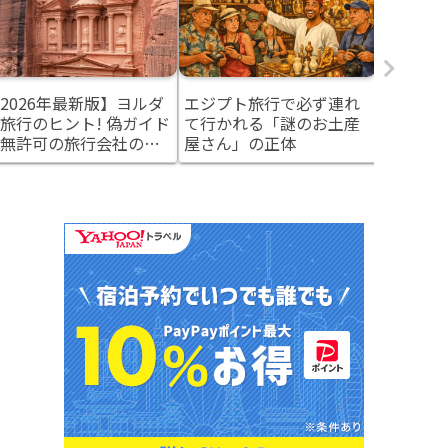
2026年最新版】ヨルダ
エジプト旅行で必ず連れ
実はエジ
旅行のヒント! 偽ガイド
て行かれる「謎のお土産
旅」がし
無許可の旅行会社の見
屋さん」の正体
― 中東
け方と安全対策
ルダンと