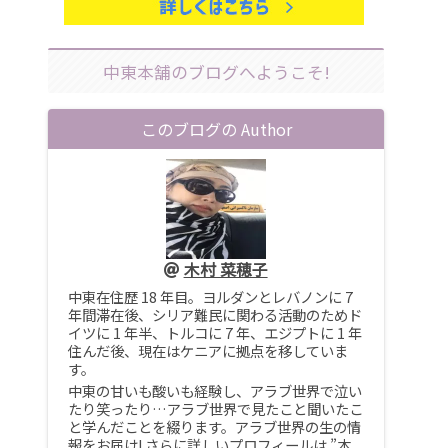
中東本舗のブログへようこそ!
このブログの Author
木村 菜穂子
中東在住歴 18 年目。ヨルダンとレバノンに 7
年間滞在後、シリア難民に関わる活動のためド
イツに 1 年半、トルコに 7 年、エジプトに 1 年
住んだ後、現在はケニアに拠点を移していま
す。
中東の甘いも酸いも経験し、アラブ世界で泣い
たり笑ったり…アラブ世界で見たこと聞いたこ
と学んだことを綴ります。アラブ世界の生の情
報をお届け! さらに詳しいプロフィールは ”木