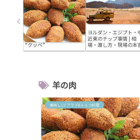
は飲め
シリアとレバノンの郷土
ヨルダン・エジプト・
国のアル
料理 アラブ風の肉団子
近東のチップ事情 | 相
行前に知
“クッベ”
場・渡し方・現場の本
羊の肉
美味しい! アラブ&トルコ料理