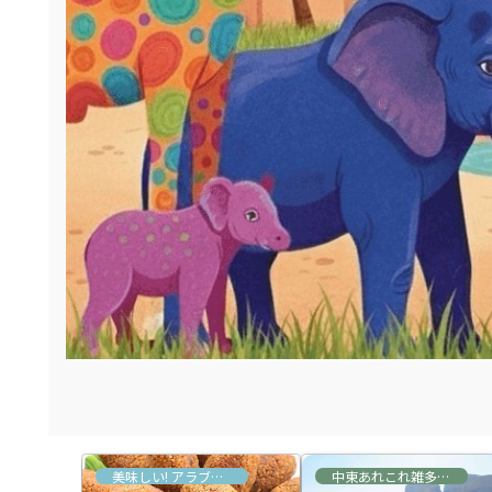
あれこれ雑多な情報
美味しい! アラブ&トルコ料理
中東あれこれ雑多な情報