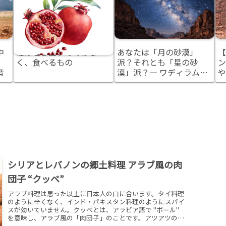
中
種は吐き出すのではな
あなたは「月の砂漠」
【
く、食べるもの
派？それとも「星の砂
ン
音
漠」派？― ワディラム観
や
光を計画する前に知って
分
おきたいこと
シリアとレバノンの郷土料理 アラブ風の肉
団子 “クッベ”
アラブ料理は思った以上に日本人の口に合います。タイ料理
のように辛くなく、インド・パキスタン料理のようにスパイ
スが効いていません。クッベとは、アラビア語で "ボール"
を意味し、アラブ風の「肉団子」のことです。アツアツのク
ッベを頬張ると口にジュワ～とお肉のうまみが広がります。