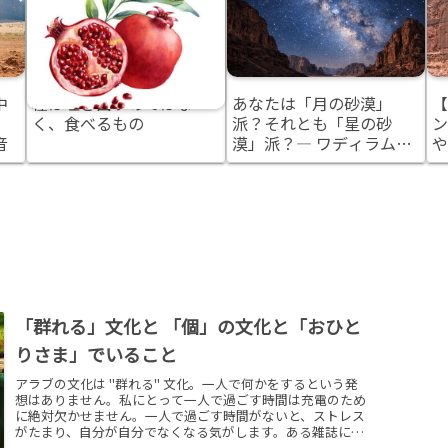
中
種は吐き出すのではな
あなたは「月の砂漠」
【
く、食べるもの
派？それとも「星の砂
ン
音
漠」派？― ワディラム観
や
光を計画する前に知って
分
おきたいこと
「群れる」文化と 「個」の文化と「おひと
りさま」でいること
アラブの文化は "群れる" 文化。一人で何かをするという発
想はありません。私にとって一人で過ごす時間は充電のため
に絶対欠かせません。一人で過ごす時間がないと、ストレス
がたまり、自分が自分でなくなる気がします。ある雑誌には
「一人でいることができない人は思考が浅い人です」と書か