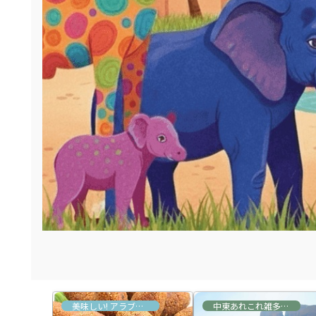
あれこれ雑多な情報
美味しい! アラブ&トルコ料理
中東あれこれ雑多な情報