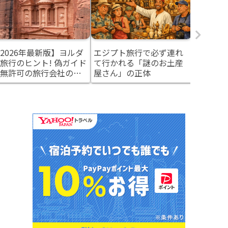
2026年最新版】ヨルダ
エジプト旅行で必ず連れ
実はエジ
旅行のヒント! 偽ガイド
て行かれる「謎のお土産
旅」がし
無許可の旅行会社の見
屋さん」の正体
― 中東
け方と安全対策
ルダンと