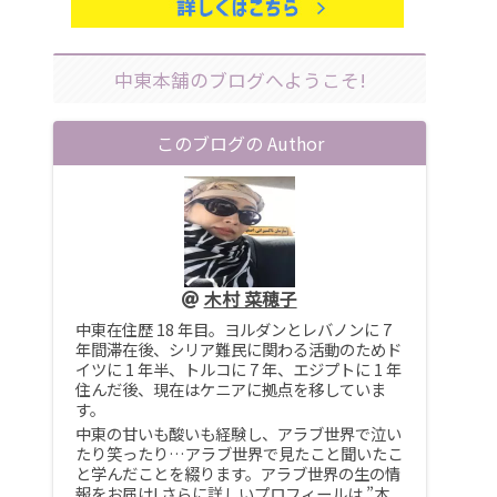
中東本舗のブログへようこそ!
このブログの Author
木村 菜穂子
中東在住歴 18 年目。ヨルダンとレバノンに 7
年間滞在後、シリア難民に関わる活動のためド
イツに 1 年半、トルコに 7 年、エジプトに 1 年
住んだ後、現在はケニアに拠点を移していま
す。
中東の甘いも酸いも経験し、アラブ世界で泣い
たり笑ったり…アラブ世界で見たこと聞いたこ
と学んだことを綴ります。アラブ世界の生の情
報をお届け! さらに詳しいプロフィールは ”木