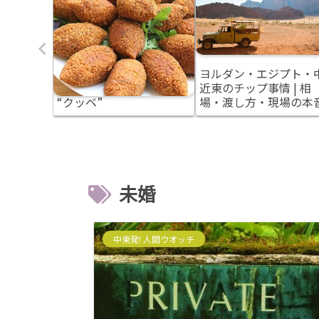
は飲め
シリアとレバノンの郷土
ヨルダン・エジプト・
国のアル
料理 アラブ風の肉団子
近東のチップ事情 | 相
行前に知
“クッベ”
場・渡し方・現場の本
未婚
中東発! 人間ウオッチ