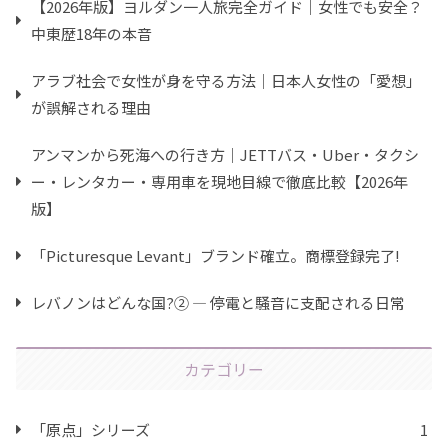
【2026年版】ヨルダン一人旅完全ガイド｜女性でも安全？
中東歴18年の本音
アラブ社会で女性が身を守る方法｜日本人女性の「愛想」
が誤解される理由
アンマンから死海への行き方｜JETTバス・Uber・タクシ
ー・レンタカー・専用車を現地目線で徹底比較【2026年
版】
「Picturesque Levant」ブランド確立。商標登録完了!
レバノンはどんな国?② ― 停電と騒音に支配される日常
カテゴリー
「原点」シリーズ
1