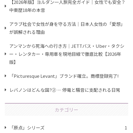
【2026年版】ヨルダン一人旅完全ガイド｜女性でも安全？
中東歴18年の本音
アラブ社会で女性が身を守る方法｜日本人女性の「愛想」
が誤解される理由
アンマンから死海への行き方｜JETTバス・Uber・タクシ
ー・レンタカー・専用車を現地目線で徹底比較【2026年
版】
「Picturesque Levant」ブランド確立。商標登録完了!
レバノンはどんな国?② ― 停電と騒音に支配される日常
カテゴリー
「原点」シリーズ
1