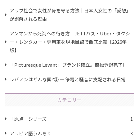
アラブ社会で女性が身を守る方法｜日本人女性の「愛想」
が誤解される理由
アンマンから死海への行き方｜JETTバス・Uber・タクシ
ー・レンタカー・専用車を現地目線で徹底比較【2026年
版】
「Picturesque Levant」ブランド確立。商標登録完了!
レバノンはどんな国?② ― 停電と騒音に支配される日常
カテゴリー
「原点」シリーズ
1
アラビア語うんちく
3