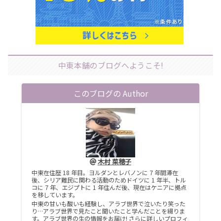
中東本舗のブログへようこそ!
このブログの Author
木村 菜穂子
中東在住歴 18 年目。ヨルダンとレバノンに 7 年間滞在
後、シリア難民に関わる活動のためドイツに 1 年半、トル
コに 7 年、エジプトに 1 年住んだ後、現在はケニアに拠点
を移しています。
中東の甘いも酸いも経験し、アラブ世界で泣いたり笑った
り…アラブ世界で見たこと聞いたこと学んだことを綴りま
す。アラブ世界の生の情報をお届け! さらに詳しいプロフィ