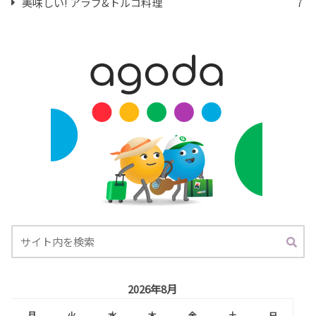
美味しい! アラブ&トルコ料理
7
2026年8月
月
火
水
木
金
土
日