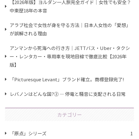
【2026年版】ヨルダン一人旅完全ガイド｜女性でも安全？
中東歴18年の本音
アラブ社会で女性が身を守る方法｜日本人女性の「愛想」
が誤解される理由
アンマンから死海への行き方｜JETTバス・Uber・タクシ
ー・レンタカー・専用車を現地目線で徹底比較【2026年
版】
「Picturesque Levant」ブランド確立。商標登録完了!
レバノンはどんな国?② ― 停電と騒音に支配される日常
カテゴリー
「原点」シリーズ
1