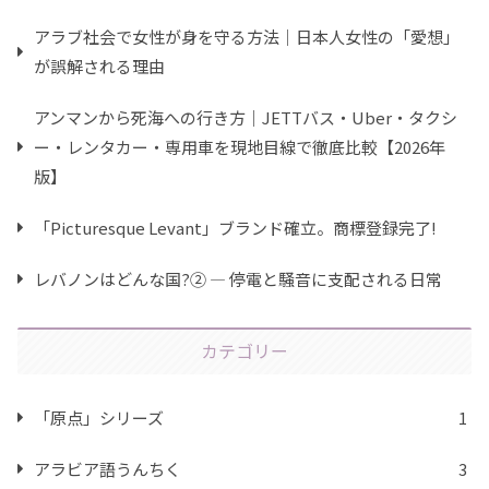
アラブ社会で女性が身を守る方法｜日本人女性の「愛想」
が誤解される理由
アンマンから死海への行き方｜JETTバス・Uber・タクシ
ー・レンタカー・専用車を現地目線で徹底比較【2026年
版】
「Picturesque Levant」ブランド確立。商標登録完了!
レバノンはどんな国?② ― 停電と騒音に支配される日常
カテゴリー
「原点」シリーズ
1
アラビア語うんちく
3