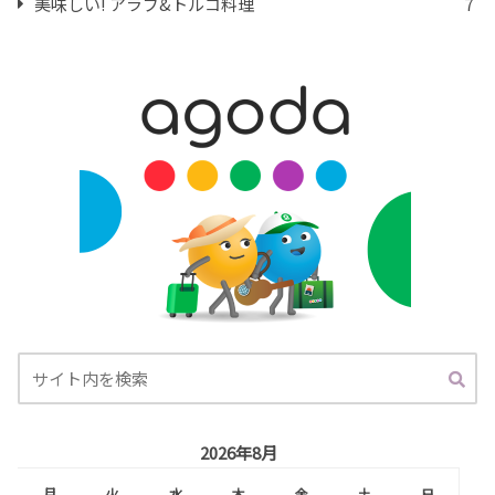
美味しい! アラブ&トルコ料理
7
2026年8月
月
火
水
木
金
土
日