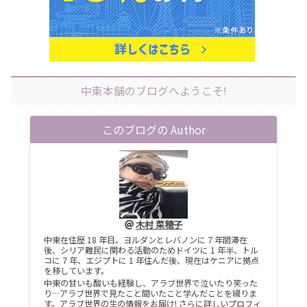
中東本舗のブログへようこそ!
このブログの Author
木村 菜穂子
中東在住歴 18 年目。ヨルダンとレバノンに 7 年間滞在
後、シリア難民に関わる活動のためドイツに 1 年半、トル
コに 7 年、エジプトに 1 年住んだ後、現在はケニアに拠点
を移しています。
中東の甘いも酸いも経験し、アラブ世界で泣いたり笑った
り…アラブ世界で見たこと聞いたこと学んだことを綴りま
す。アラブ世界の生の情報をお届け! さらに詳しいプロフィ