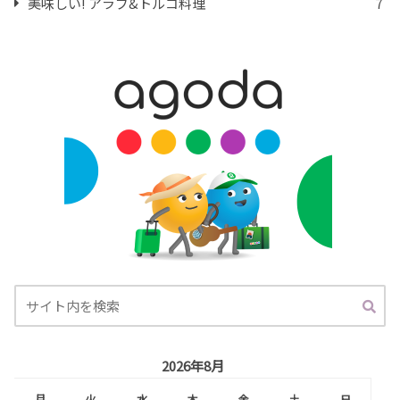
美味しい! アラブ&トルコ料理
7
2026年8月
月
火
水
木
金
土
日