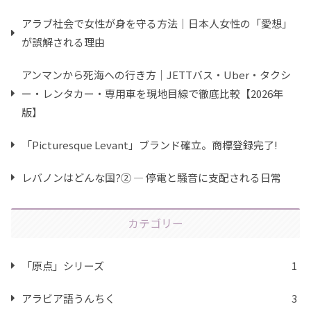
アラブ社会で女性が身を守る方法｜日本人女性の「愛想」
が誤解される理由
アンマンから死海への行き方｜JETTバス・Uber・タクシ
ー・レンタカー・専用車を現地目線で徹底比較【2026年
版】
「Picturesque Levant」ブランド確立。商標登録完了!
レバノンはどんな国?② ― 停電と騒音に支配される日常
カテゴリー
「原点」シリーズ
1
アラビア語うんちく
3