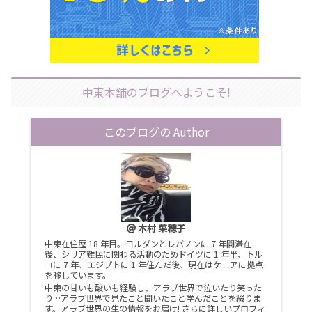
中東本舗のブログへようこそ!
このブログの Author
木村 菜穂子
中東在住歴 18 年目。ヨルダンとレバノンに 7 年間滞在
後、シリア難民に関わる活動のためドイツに 1 年半、トル
コに 7 年、エジプトに 1 年住んだ後、現在はケニアに拠点
を移しています。
中東の甘いも酸いも経験し、アラブ世界で泣いたり笑った
り…アラブ世界で見たこと聞いたこと学んだことを綴りま
す。アラブ世界の生の情報をお届け! さらに詳しいプロフィ